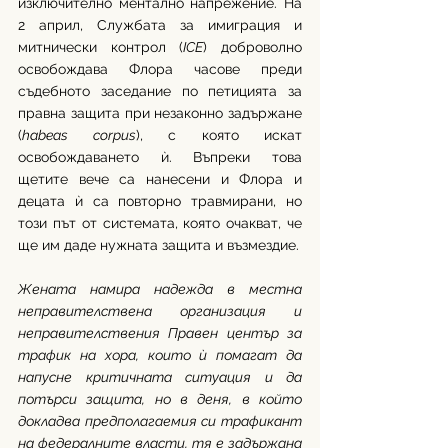
изключително ментално напрежение. На 
2 април, Службата за имиграция и 
митнически контрол (
ICE
) доброволно 
освобождава Флора часове преди 
съдебното заседание по петицията за 
правна защита при незаконно задържане 
(
habeas corpus
), с която искат 
освобождаването ѝ. Въпреки това 
щетите вече са нанесени и Флора и 
децата ѝ са повторно травмирани, но 
този път от системата, която очакват, че 
ще им даде нужната защита и възмездие.
Жената намира надежда в местна 
неправителствена организация и 
неправителствения Правен център за 
трафик на хора, които ѝ помагат да 
напусне критичната ситуация и да 
потърси защита, но в деня, в който 
докладва предполагаемия си трафикант 
на федералните власти, тя е задържана 