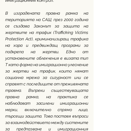
имиграционния контрол.
В изградената правна рамка на 
територията на САЩ през 2000 година 
се създава Законът за защита на 
жертвите на трафик (Trafficking Victims 
Protection Act), криминализиращ трафика 
на хора и предвиждащ програми за 
подкрепа на жертви. Едно от 
установените облекчения е визата тип 
Т като форма на имиграционно улеснение 
за жертви на трафик, които нямат 
социална мрежа за сигурност или се 
справят с последиците от преживяната 
травма. Въпреки съществуващата 
правна рамка, на практика се 
наблюдават засилени имиграционни 
мерки, включително спрямо лица, 
търсещи защита. Това поставя въпроси 
за взаимодействието между системите 
за предпазване и имиграционния 