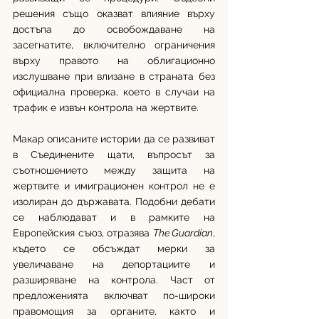
решения също оказват влияние върху 
достъпа до освобождаване на 
засегнатите, включително ограничения 
върху правото на облигационно 
изслушване при влизане в страната без 
официална проверка, което в случаи на 
трафик е извън контрола на жертвите. 
Макар описаните истории да се развиват 
в Съединените щати, въпросът за 
съотношението между защита на 
жертвите и имиграционен контрол не е 
изолиран до държавата. Подобни дебати 
се наблюдават и в рамките на 
Европейския съюз, отразява 
The Guardian
, 
където се обсъждат мерки за 
увеличаване на депортациите и 
разширяване на контрола. Част от 
предложенията включват по-широки 
правомощия за органите, както и 