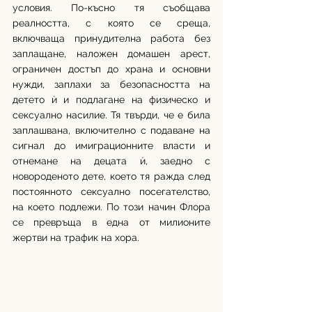
условия. По-късно тя съобщава 
реалността, с която се среща, 
включваща принудителна работа без 
заплащане, наложен домашен арест, 
ограничен достъп до храна и основни 
нужди, заплахи за безопасността на 
детето ѝ и подлагане на физическо и 
сексуално насилие. Тя твърди, че е била 
заплашвана, включително с подаване на 
сигнал до имиграционните власти и 
отнемане на децата ѝ, заедно с 
новороденото дете, което тя ражда след 
постоянното сексуално посегателство, 
на което подлежи. По този начин Флора 
се превръща в една от милионите 
жертви на трафик на хора.