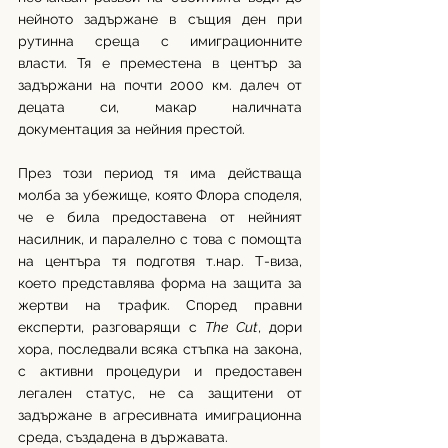
нейното задържане в същия ден при 
рутинна среща с имиграционните 
власти. Тя е преместена в център за 
задържани на почти 2000 км. далеч от 
децата си, макар наличната 
документация за нейния престой. 
През този период тя има действаща 
молба за убежище, която Флора споделя, 
че е била предоставена от нейният 
насилник, и паралелно с това с помощта 
на центъра тя подготвя т.нар. Т-виза, 
което представлява форма на защита за 
жертви на трафик. Според правни 
експерти, разговарящи с 
Тhe Cut
, дори 
хора, последвали всяка стъпка на закона, 
с активни процедури и предоставен 
легален статус, не са защитени от 
задържане в агресивната имиграционна 
среда, създадена в държавата.