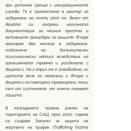
при рутинна среща с имиграционните 
служби. Тя е преместена в център за 
задържани на почти 2000 км. далеч от 
децата си, въпреки наличната 
документация за нейния престой и 
активните процедури за защита. Флора 
прекарва два месеца в задържане, 
подложена на допълнителен 
психологически натиск вследствие на 
преживяната травма и раздялата с 
децата ѝ. На 2 април тя е освободена, но 
щетите вече са нанесени и Флора и 
децата ѝ са повторно травмирани, този 
път от системата, от която очакват 
защита. 
В изградената правна рамка на 
територията на САЩ през 2000 година 
се създава Законът за защита на 
жертвите на трафик (
Trafficking Victims 