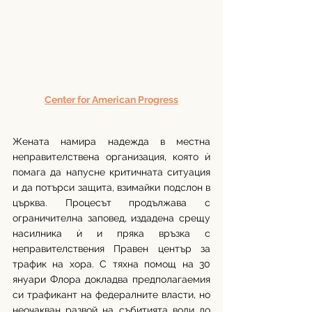
Center for American Progress
Жената намира надежда в местна 
неправителствена организация, която ѝ 
помага да напусне критичната ситуация 
и да потърси защита, взимайки подслон в 
църква. Процесът продължава с 
ограничителна заповед, издадена срещу 
насилника ѝ и пряка връзка с 
неправителствения Правен център за 
трафик на хора. С тяхна помощ на 30 
януари Флора докладва предполагаемия 
си трафикант на федералните власти, но 
неочакван развой на събитията води до 