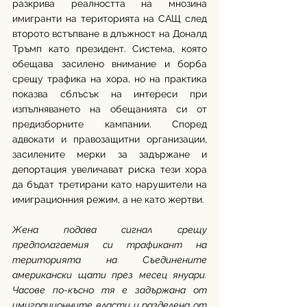
разкрива реалността на мнозина 
имигранти на територията на САЩ след 
второто встъпване в длъжност на Доналд 
Тръмп като президент. Система, която 
обещава засилено внимание и борба 
срещу трафика на хора, но на практика 
показва сблъсък на интереси при 
изпълняването на обещанията си от 
предизборните кампании. Според 
адвокати и правозащитни организации, 
засилените мерки за задържане и 
депортация увеличават риска тези хора 
да бъдат третирани като нарушители на 
имиграционния режим, а не като жертви.
Жена подава сигнал срещу 
предполагаемия си трафикант на 
територията на Съединените 
американски щати през месец януари. 
Часове по-късно тя е задържана от 
имиграционните власти и разделена от 