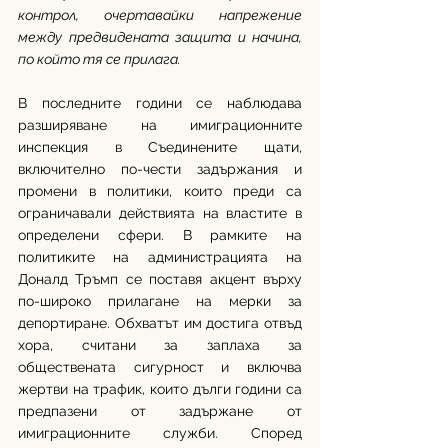
контрол, очертавайки напрежение 
между предвидената защита и начина, 
по който тя се прилага.
В последните години се наблюдава 
разширяване на имиграционните 
инспекция в Съединените щати, 
включително по-чести задържания и 
промени в политики, които преди са 
ограничавали действията на властите в 
определени сфери. В рамките на 
политиките на администрацията на 
Доналд Тръмп се поставя акцент върху 
по-широко прилагане на мерки за 
депортиране. Обхватът им достига отвъд 
хора, считани за заплаха за 
обществената сигурност и включва 
жертви на трафик, които дълги години са 
предпазени от задържане от 
имиграционните служби. Според 