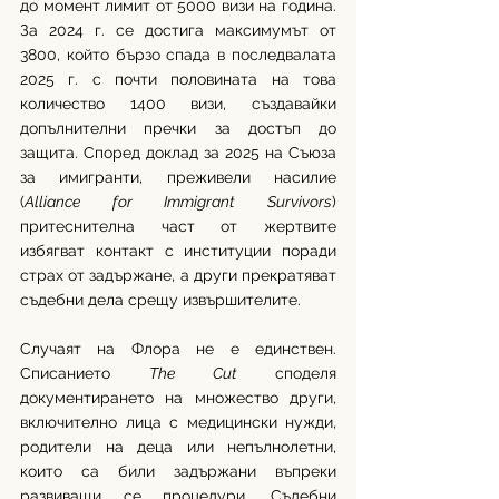
до момент лимит от 5000 визи на година. 
За 2024 г. се достига максимумът от 
3800, който бързо спада в последвалата 
2025 г. с почти половината на това 
количество 1400 визи, създавайки 
допълнителни пречки за достъп до 
защита. Според доклад за 2025 на Съюза 
за имигранти, преживели насилие 
(
Alliance for Immigrant Survivors
) 
притеснителна част от жертвите 
избягват контакт с институции поради 
страх от задържане, а други прекратяват 
съдебни дела срещу извършителите.
Случаят на Флора не е единствен. 
Списанието 
The Cut 
споделя 
документирането на множество други, 
включително лица с медицински нужди, 
родители на деца или непълнолетни, 
които са били задържани въпреки 
развиващи се процедури. Съдебни 