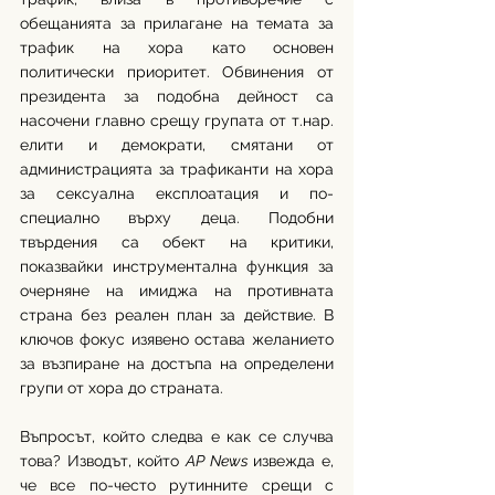
обещанията за прилагане на темата за 
трафик на хора като основен 
политически приоритет. Обвинения от 
президента за подобна дейност са 
насочени главно срещу групата от т.нар. 
елити и демократи, смятани от 
администрацията за трафиканти на хора 
за сексуална експлоатация и по-
специално върху деца. Подобни 
твърдения са обект на критики, 
показвайки инструментална функция за 
очерняне на имиджа на противната 
страна без реален план за действие. В 
ключов фокус изявено остава желанието 
за възпиране на достъпа на определени 
групи от хора до страната.
Въпросът, който следва е как се случва 
това? Изводът, който 
AP News 
извежда е, 
че все по-често рутинните срещи с 