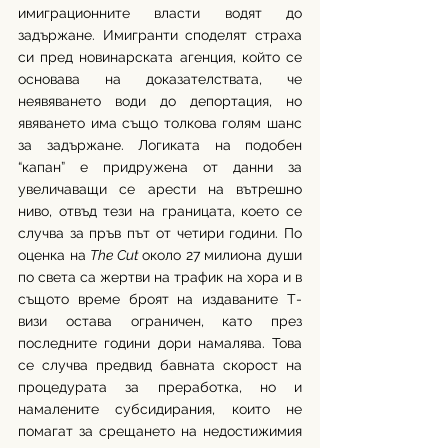
имиграционните власти водят до 
задържане. Имигранти споделят страха 
си пред новинарската агенция, който се 
основава на доказателствата, че 
неявяването води до депортация, но 
явяването има също толкова голям шанс 
за задържане. Логиката на подобен 
“капан” е придружена от данни за 
увеличаващи се арести на вътрешно 
ниво, отвъд тези на границата, което се 
случва за пръв път от четири години. По 
оценка на 
The Cut 
около 27 милиона души 
по света са жертви на трафик на хора и в 
същото време броят на издаваните Т-
визи остава ограничен, като през 
последните години дори намалява. Това 
се случва предвид бавната скорост на 
процедурата за преработка, но и 
намалените субсидирания, които не 
помагат за срещането на недостижимия 