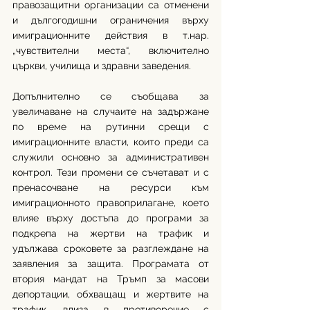
правозащитни организации са отменени 
и дългогодишни ограничения върху 
имиграционните действия в т.нар. 
„чувствителни места“, включително 
църкви, училища и здравни заведения. 
Допълнително се съобщава за 
увеличаване на случаите на задържане 
по време на рутинни срещи с 
имиграционните власти, които преди са 
служили основно за административен 
контрол. Тези промени се съчетават и с 
пренасочване на ресурси към 
имиграционното правоприлагане, което 
влияе върху достъпа до програми за 
подкрепа на жертви на трафик и 
удължава сроковете за разглеждане на 
заявления за защита. Програмата от 
втория мандат на Тръмп за масови 
депортации, обхващащ и жертвите на 
трафик, влиза в противоречие с 