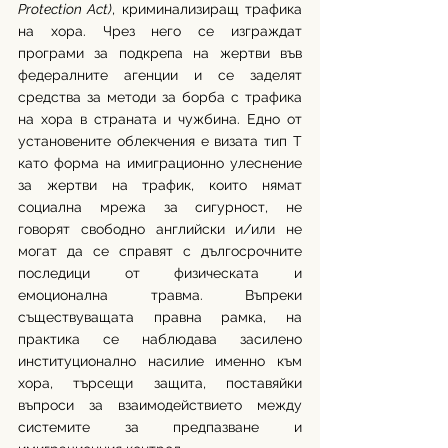
Protection Act)
, криминализиращ трафика 
на хора. Чрез него се изграждат 
програми за подкрепа на жертви във 
федералните агенции и се заделят 
средства за методи за борба с трафика 
на хора в страната и чужбина. Едно от 
установените облекчения е визата тип Т 
като форма на имиграционно улеснение 
за жертви на трафик, които нямат 
социална мрежа за сигурност, не 
говорят свободно английски и/или не 
могат да се справят с дългосрочните 
последици от физическата и 
емоционална травма. Въпреки 
съществуващата правна рамка, на 
практика се наблюдава засилено 
институционално насилие именно към 
хора, търсещи защита, поставяйки 
въпроси за взаимодействието между 
системите за предпазване и 