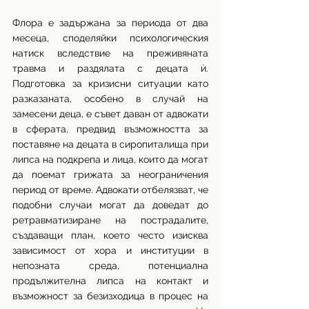
Флора е задържана за периода от два 
месеца, споделяйки психологическия 
натиск вследствие на преживяната 
травма и раздялата с децата ѝ. 
Подготовка за кризисни ситуации като 
разказаната, особено в случай на 
замесени деца, е съвет даван от адвокати 
в сферата, предвид възможността за 
поставяне на децата в сиропиталища при 
липса на подкрепа и лица, които да могат 
да поемат грижата за неограничения 
период от време. Адвокати отбелязват, че 
подобни случаи могат да доведат до 
ретравматизиране на пострадалите, 
създаващи план, което често изисква 
зависимост от хора и институции в 
непозната среда, потенциална 
продължителна липса на контакт и 
възможност за безизходица в процес на 