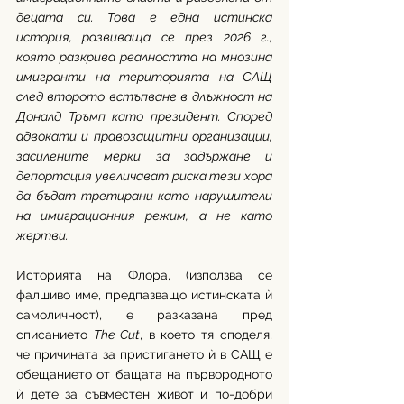
децата си. Това е една истинска 
история, развиваща се през 2026 г., 
която разкрива реалността на мнозина 
имигранти на територията на САЩ 
след второто встъпване в длъжност на 
Доналд Тръмп като президент. Според 
адвокати и правозащитни организации, 
засилените мерки за задържане и 
депортация увеличават риска тези хора 
да бъдат третирани като нарушители 
на имиграционния режим, а не като 
жертви.
Историята на Флора, (използва се 
фалшиво име, предпазващо истинската ѝ 
самоличност), е разказана пред 
списанието 
The Cut
, в което тя споделя, 
че причината за пристигането ѝ в САЩ е 
обещанието от бащата на първородното 
ѝ дете за съвместен живот и по-добри 