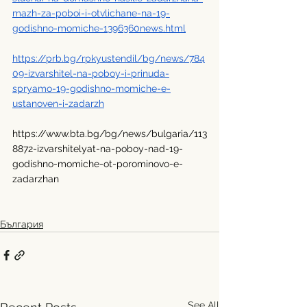
mazh-za-poboi-i-otvlichane-na-19-
godishno-momiche-1396360news.html
https://prb.bg/rpkyustendil/bg/news/784
09-izvarshitel-na-poboy-i-prinuda-
spryamo-19-godishno-momiche-e-
ustanoven-i-zadarzh
https://www.bta.bg/bg/news/bulgaria/113
8872-izvarshitelyat-na-poboy-nad-19-
godishno-momiche-ot-porominovo-e-
zadarzhan
България
See All