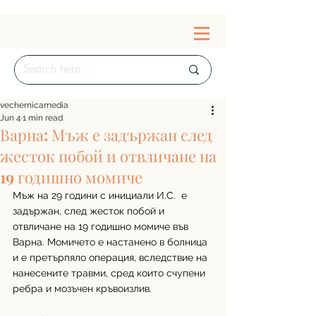
vechernicamedia
Jun 4
1 min read
Варна: Мъж е задържан след
жесток побой и отвличане на
19 годишно момиче
Мъж на 29 години с инициали И.С.  е 
задържан, след жесток побой и 
отвличане на 19 годишно момиче във 
Варна. Момичето е настанено в болница 
и е претърпяло операция, вследствие на 
нанесените травми, сред които счупени 
ребра и мозъчен кръвоизлив.