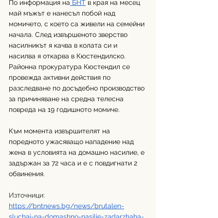
По информация на
 БНТ
 в края на месец 
май мъжът е нанесъл побой над 
момичето, с което са живели на семейни 
начала. След извършеното зверство 
насилникът я качва в колата си и 
насилва я откарва в Кюстендилско. 
Районна прокуратура Кюстендил се 
провежда активни действия по 
разследване по досъдебно производство 
за причиняване на средна телесна 
повреда на 19 годишното момиче.
Към момента извършителят на 
поредното ужасяващо нападение над 
жена в условията на домашно насилие, е 
задържан за 72 часа и е с повдигнати 2 
обвинения.
Източници:
https://bntnews.bg/news/brutalen-
sluchai-na-domashno-nasilie-zadarzhaha-