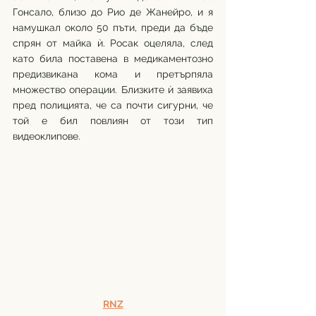
Гонсало, близо до Рио де Жанейро, и я 
намушкал около 50 пъти, преди да бъде 
спрян от майка ѝ. Росак оцеляла, след 
като била поставена в медикаментозно 
предизвикана кома и претърпяла 
множество операции. Близките ѝ заявиха 
пред полицията, че са почти сигурни, че 
той е бил повлиян от този тип 
видеоклипове. 
RNZ