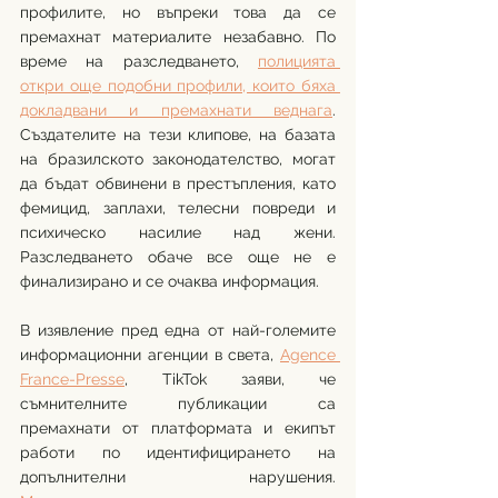
профилите, но въпреки това да се 
премахнат материалите незабавно. По 
време на разследването, 
полицията 
откри още подобни профили, които бяха 
докладвани и премахнати веднага
. 
Създателите на тези клипове, на базата 
на бразилското законодателство, могат 
да бъдат обвинени в престъпления, като 
фемицид, заплахи, телесни повреди и 
психическо насилие над жени. 
Разследването обаче все още не е 
финализирано и се очаква информация. 
В изявление пред една от най-големите 
информационни агенции в света, 
Agence 
France-Presse
, TikTok заяви, че 
съмнителните публикации са 
премахнати от платформата и екипът 
работи по идентифицирането на 
допълнителни нарушения. 