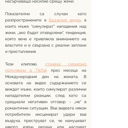
насърчаващо насилие срещу жени.
Показателни са случаи като 
разпространените в 
Бразилия видеа
, в 
които мъже “симулират” нападения над 
жени, „ако бъдат отхвърлени“, тенденция, 
която вече е привлякла вниманието на 
властите и е свързана с реални заплахи 
и престъпления. 
Тези клипове, 
станаха сериозно 
полулярни в TikTok
 през месеца на 
Международния ден на жената. В 
основата на видео съдържанието се 
виждат мъже, които симулират различни 
нападателни реакции, след като са 
срещнали негативен отговор - „не“ в 
романтични ситуации. Във видеата някои 
потребители инсценират удари във 
въздуха, преструват се, че намушкват 
някого извън екрана или насочват 