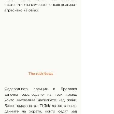
пистолети към камерата, сякаш реагират 
агресивно на отказ.
The 19th News
Федералната полиция в Бразилия 
започна разследване на този тренд, 
който възхвалява насилието над жени. 
Беше поискано от TikTok да се запазят 
данните на хората, които седят зад 