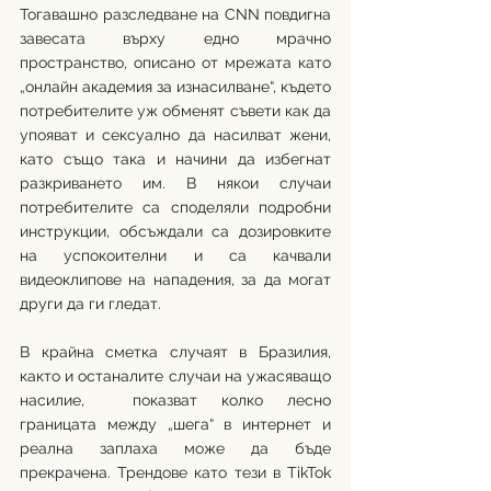
Тогавашно разследване на CNN повдигна 
завесата върху едно мрачно 
пространство, описано от мрежата като 
„онлайн академия за изнасилване“, където 
потребителите уж обменят съвети как да 
упояват и сексуално да насилват жени, 
като също така и начини да избегнат 
разкриването им. В някои случаи 
потребителите са споделяли подробни 
инструкции, обсъждали са дозировките 
на успокоителни и са качвали 
видеоклипове на нападения, за да могат 
други да ги гледат.
В крайна сметка случаят в Бразилия, 
както и останалите случаи на ужасяващо 
насилие,  показват колко лесно 
границата между „шега“ в интернет и 
реална заплаха може да бъде 
прекрачена. Трендове като тези в TikTok 