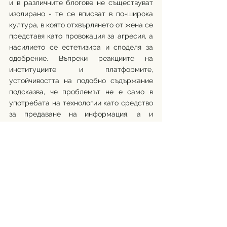
и в различните блогове не съществуват 
изолирано - те се вписват в по-широка 
култура, в която отхвърлянето от жена се 
представя като провокация за агресия, а 
насилието се естетизира и споделя за 
одобрение. Въпреки реакциите на 
институциите и платформите, 
устойчивостта на подобно съдържание 
подсказва, че проблемът не е само в 
употребата на технологии като средство 
за предаване на информация, а и 
дълбоко социален. Именно затова 
случаят в Бразилия се превръща в 
предупреждение,  когато онлайн 
поведението остане без реални 
последствия, то може да се превърне в 
модел, който рано или късно намира 
израз и извън екрана.
Автор: Кристиана Йосифова