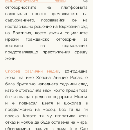
Министерството заяви,
 че 
отговорностите на платформата 
надхвърлят просто премахването на 
съдържанието, позовавайки се на 
неотдавнашно решение на Върховния съд 
на Бразилия, което държи социалните 
мрежи гражданско отговорни за 
хостване на съдържание, 
представляващо престъпления срещу 
жени.
Според различни медии
, 20-годишна 
жена, на име Хелена Аницио Росак, е 
била брутално нападната седмици след 
като е отхвърлила мъж, който преди това 
ѝ е изпращал редовно подаръци. Мъжът 
и е поднасял цветя и шоколад в 
продължение на месец, без тя да ги 
поиска. Когато тя му изпратила ясен 
отказ и молба да бъде оставена на мира, 
обвиняемият, нахлул в дома ѝ в Сао 