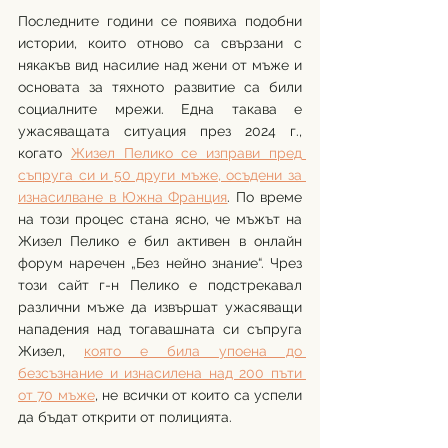
Последните години се появиха подобни 
истории, които отново са свързани с 
някакъв вид насилие над жени от мъже и 
основата за тяхното развитие са били 
социалните мрежи. Една такава е 
ужасяващата ситуация през 2024 г., 
когато 
Жизел Пелико се изправи пред 
съпруга си и 50 други мъже, осъдени за 
изнасилване в Южна Франция
. По време 
на този процес стана ясно, че мъжът на 
Жизел Пелико е бил активен в онлайн 
форум наречен „Без нейно знание“. Чрез 
този сайт г-н Пелико е подстрекавал 
различни мъже да извършат ужасяващи 
нападения над тогавашната си съпруга 
Жизел, 
която е била упоена до 
безсъзнание и изнасилена над 200 пъти 
от 70 мъже
, не всички от които са успели 
да бъдат открити от полицията.