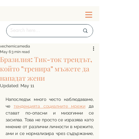
vechernicamedia
May 6
3 min read
Бразилия: Тик-ток трендът,
който "тренира" мъжете да
нападат жени
Updated:
May 11
Напоследък много често наблюдаваме, 
че 
тенденцията социалните мрежи
 да 
стават по-опасни и мизогинни се 
засилва. Това не просто се изразява като 
мнение от различни личности в мрежите, 
ами и се нормализира чрез съдържание, 