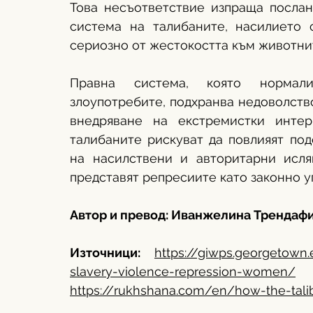
Това несъответствие изпраща послан
система на талибаните, насилието 
сериозно от жестокостта към животнит
Правна система, която нормали
злоупотребите, подхранва недоволство
внедряване на екстремистки интер
талибаните рискуват да повлияят под
на насилствени и авторитарни исля
представят репресиите като законно у
Автор и превод: Иванжелина Трендаф
Източници: 
https://giwps.georgetown.
slavery-violence-repression-women/
https://rukhshana.com/en/how-the-tal