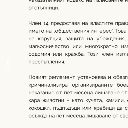
отстъпници.
Член 14 предоставя на властите прав
името на „обществения интерес“. Това
на корупция, защита на убеждения, 
магьосничество или многократно из
содомия или кражба. Този член изгл
престъпления. 
Новият регламент установява и обезп
криминализира организираните бо
наказание от пет месеца лишаване от 
кара животни – като кучета, камили,
кокошки, пъдпъдъци или яребици да се
осъжда на пет месеца лишаване от своб