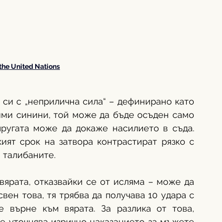
the United Nations
 си с „неприлична сила“ – дефинирано като 
ими синини, той може да бъде осъден само 
пругата може да докаже насилието в съда. 
ият срок на затвора контрастират рязко с 
 талибаните. 
вярата, отказвайки се от исляма – може да 
ен това, тя трябва да получава 10 удара с 
 върне към вярата. За разлика от това, 
е уточнява изрично наказанието за мъжете 