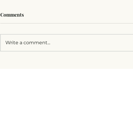
Comments
Write a comment...
„Гърди и яйца“: Изборът да
Раната Сар
станеш майка без партньор
за платени
практики и
цивилни