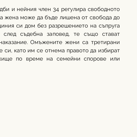
дби и нейния член 34 регулира свободното 
на жена може да бъде лишена от свобода до 
иния си дом без разрешението на съпруга 
 след съдебна заповед, те също стават 
наказание. Омъжените жени са третирани 
 си, като им се отнема правото да избират 
жище по време на семейни спорове или 