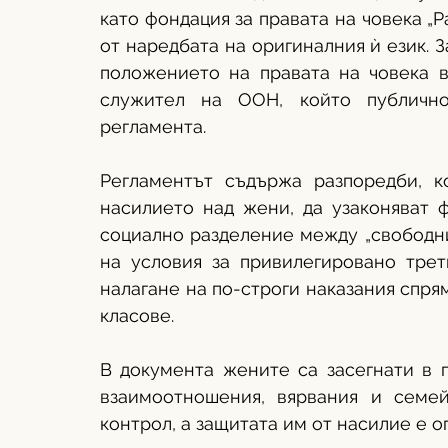
като фондация за правата на човека „Р
от наредбата на оригиналния ѝ език. 
положението на правата на човека в
служител на ООН, който публично
регламента. 
Регламентът съдържа разпоредби, к
насилието над жени, да узаконяват 
социално разделение между „свободни“
на условия за привилегировано трети
налагане на по-строги наказания спря
класове. 
В документа жените са засегнати в п
взаимоотношения, вярвания и семе
контрол, а защитата им от насилие е о