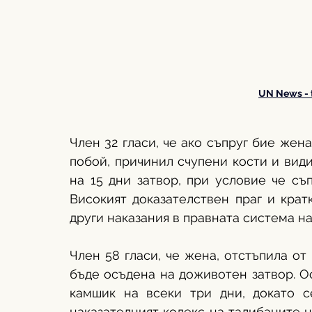
UN News - 
Член 32 гласи, че ако съпруг бие жена
побой, причинил счупени кости и вид
на 15 дни затвор, при условие че съ
Високият доказателствен праг и кратк
други наказания в правната система на
Член 58 гласи, че жена, отстъпила от 
бъде осъдена на доживотен затвор. Осв
камшик на всеки три дни, докато се
наказателният кодекс на талибаните н