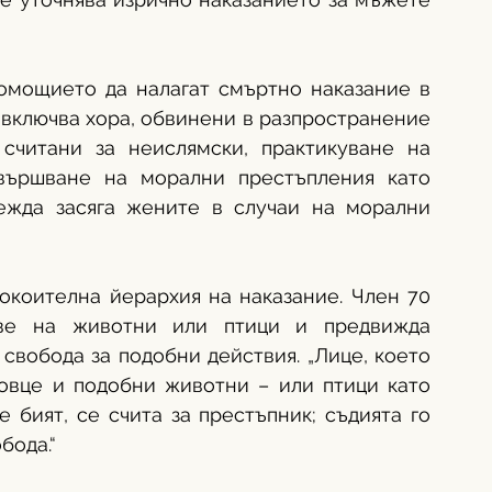
омощието да налагат смъртно наказание в 
 включва хора, обвинени в разпространение 
считани за неислямски, практикуване на 
вършване на морални престъпления като 
ежда засяга жените в случаи на морални 
окоителна йерархия на наказание. Член 70 
еве на животни или птици и предвижда 
свобода за подобни действия. „Лице, което 
 овце и подобни животни – или птици като 
 бият, се счита за престъпник; съдията го 
ода.“ 