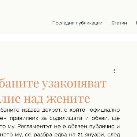
Последни публикации
Статии
баните узаконяват
лие над жените
баните издава декрет, с който  официално 
ен правилник за съдилищата и обяви, ще 
то му. Регламентът не е обявен публично и 
ето му, се разбра едва на 21 януари, след 