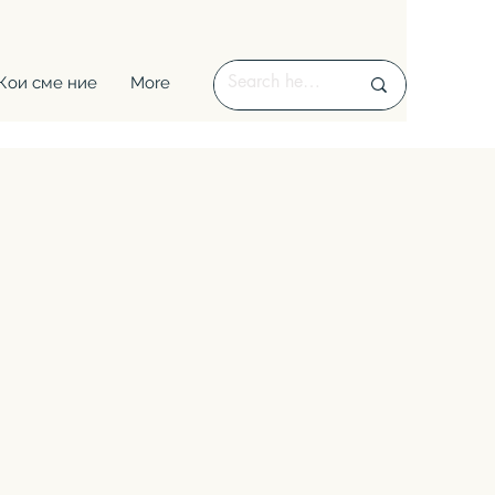
Кои сме ние
More