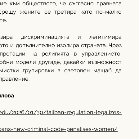
ие към обществото, че съгласно правната 
срещу жените се третира като по-малко 
е. 
зира дискриминацията и легитимира 
то и допълнително изолира страната. Чрез 
претации на религията в управлението, 
обни модели другаде, давайки възможност 
мистки групировки в световен мащаб да 
правление. 
илова
edu/2026/01/30/taliban-regulation-legalizes-
ibans-new-criminal-code-penalises-women/