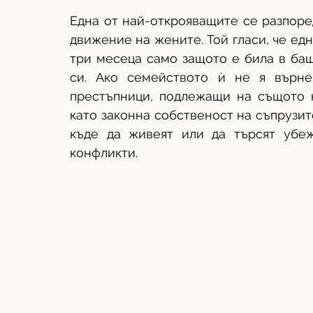
Една от най-открояващите се разпоре
движение на жените. Той гласи, че ед
три месеца само защото е била в бащ
си. Ако семейството ѝ не я върне
престъпници, подлежащи на същото 
като законна собственост на съпрузите
къде да живеят или да търсят убе
конфликти. 