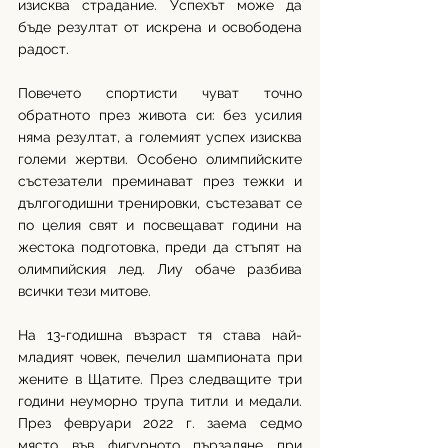
изисква страдание. Успехът може да 
бъде резултат от искрена и освободена 
радост. 
Повечето спортисти чуват точно 
обратното през живота си: без усилия 
няма резултат, а големият успех изисква 
големи жертви. Особено олимпийските 
състезатели преминават през тежки и 
дългогодишни тренировки, състезават се 
по целия свят и посвещават години на 
жестока подготовка, преди да стъпят на 
олимпийския лед. Лиу обаче разбива 
всички тези митове.
На 13-годишна възраст тя става най-
младият човек, печелил шампионата при 
жените в Щатите. През следващите три 
години неуморно трупа титли и медали. 
През февруари 2022 г. заема седмо 
място във фигурното пързаляне при 