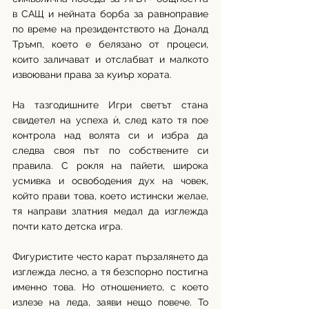
в САЩ и нейната борба за равноправие 
по време на президентството на Доналд 
Тръмп, което е белязано от процеси, 
които заличават и отслабват и малкото 
извоювани права за куиър хората.
На тазгодишните Игри светът стана 
свидетел на успеха ѝ, след като тя пое 
контрола над волята си и избра да 
следва своя път по собствените си 
правила. С рокля на пайети, широка 
усмивка и освободения дух на човек, 
който прави това, което истински желае, 
тя направи златния медал да изглежда 
почти като детска игра.
Фигуристите често карат пързалянето да 
изглежда лесно, а тя безспорно постигна 
именно това. Но отношението, с което 
излезе на леда, заяви нещо повече. То 