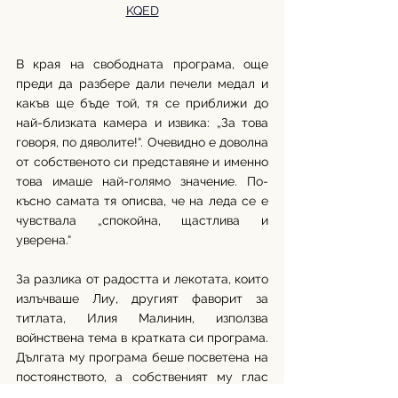
KQED
В края на свободната програма, още 
преди да разбере дали печели медал и 
какъв ще бъде той, тя се приближи до 
най-близката камера и извика: „За това 
говоря, по дяволите!“. Очевидно е доволна 
от собственото си представяне и именно 
това имаше най-голямо значение. По-
късно самата тя описва, че на леда се е 
чувствала „спокойна, щастлива и 
уверена.“
За разлика от радостта и лекотата, които 
излъчваше Лиу, другият фаворит за 
титлата, Илия Малинин, използва 
войнствена тема в кратката си програма. 
Дългата му програма беше посветена на 
постоянството, а собственият му глас 
интонираше реплики като „Изгубеното е 