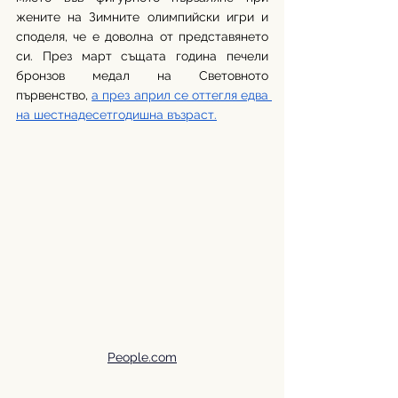
жените на Зимните олимпийски игри и 
споделя, че е доволна от представянето 
си. През март същата година печели 
бронзов медал на Световното 
първенство, 
а през април се оттегля едва 
на шестнадесетгодишна възраст.
People.com