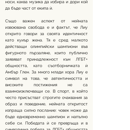
носи, каква музика да избира и дори кой 
да бъде част от екипа ѝ.
Също важен аспект от нейната 
извоювана свобода е и фактът, че Лиу 
открито говори за своята идентичност 
като куиър жена. Тя е сред малкото 
действащи олимпийски шампиони във 
фигурното пързаляне, които публично 
заявяват принадлежност към ЛГБТ+ 
общността, като съотборничката ѝ 
Амбър Глен. За много млади хора Лиу е 
символ на това, че автентичността и 
високите постижения не са 
взаимоизключващи се. В спорт, в който 
често присъстват строгите очаквания за 
образ и поведение, нейната откритост 
изпраща силно послание: човек може да 
бъде едновременно шампион и напълно 
себе си. Победата ѝ се превръща и в 
символична победа за ЛГБТ+ общността 