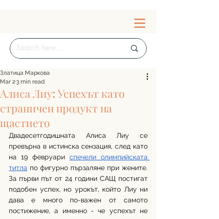
Златица Маркова
Mar 2
3 min read
Алиса Лиу: Успехът като
страничен продукт на
щастието
Двадесетгодишната Алиса Лиу се 
превърна в истинска сензация, след като 
на 19 февруари 
спечели олимпийската 
титла
 по фигурно пързаляне при жените. 
За първи път от 24 години САЩ постигат 
подобен успех, но урокът, който Лиу ни 
дава е много по-важен от самото 
постижение, а именно - че успехът не 