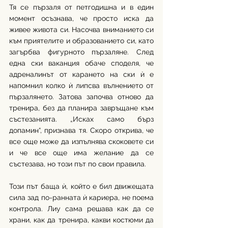
Тя се пързаля от петгодишна и в един 
момент осъзнава, че просто иска да 
живее живота си. Насочва вниманието си 
към приятелите и образованието си, като 
загърбва фигурното пързаляне. След 
една ски ваканция обаче споделя, че 
адреналинът от карането на ски ѝ е 
напомнил колко ѝ липсва вълнението от 
пързалянето. Затова започва отново да 
тренира, без да планира завръщане към 
състезанията. „Исках само бърз 
допамин“, признава тя. Скоро открива, че 
все още може да изпълнява скоковете си 
и че все още има желание да се 
състезава, но този път по свои правила.
Този път баща ѝ, който е бил движещата 
сила зад по-ранната ѝ кариера, не поема 
контрола. Лиу сама решава как да се 
храни, как да тренира, какви костюми да 