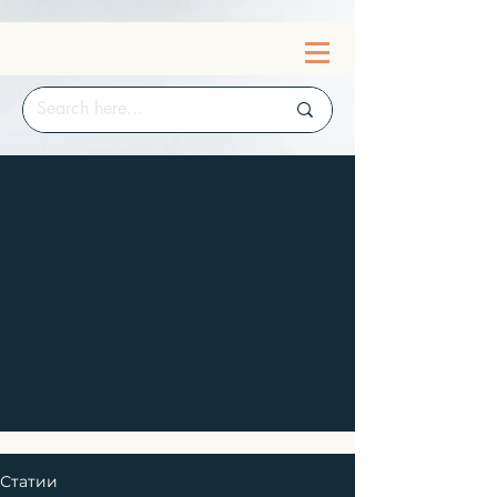
Статии
Присъединете се към разговора за
промяна, където се пресичат
овластяването и застъпничеството.
Добре дошли в сърцето на
осъзнаването и разбирането.
Статии