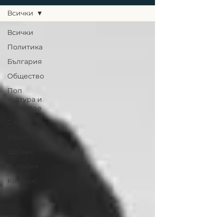
Всички
Всички
Политика
България
Общество
Поп
култура и
трендове
Спорт
Изкуство
Здраве
История
Конкурс