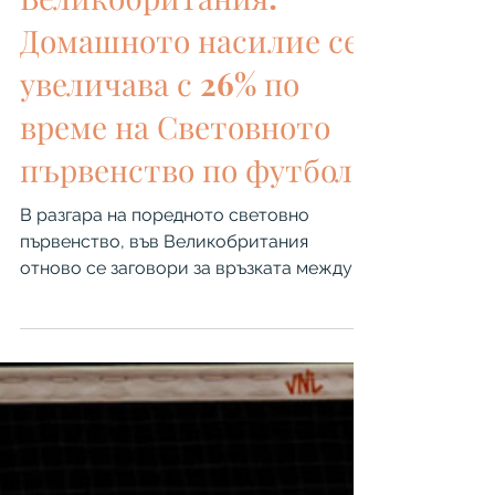
Спорт
Великобритания:
Домашното насилие се
увеличава с 26% по
време на Световното
първенство по футбол
В разгара на поредното световно
първенство, във Великобритания
отново се заговори за връзката между
футболните мачове и случаите на
домашно насилие. Темата беше
поставена във фокуса на общественото
внимание от благотворителни
организации и активисти, които