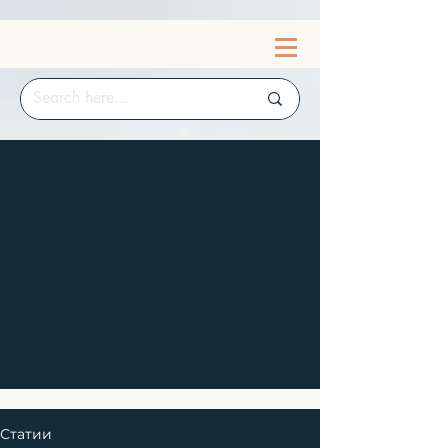
Статии
Присъединете се към разговора за
промяна, където се пресичат
овластяването и застъпничеството.
Добре дошли в сърцето на
осъзнаването и разбирането.
Статии