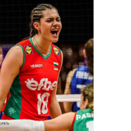
предупреждават, че по време на големи
спортни събития се наблюдава
увеличение на сигналите за домашно
насилие. Световното първенство по
футбол е сред най-гледаните спортни
събития на планетата. За милиони хора
то е повод за