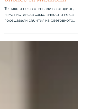
бизнес за милиони
Те никога не са стъпвали на стадион,
нямат истинска самоличност и не са
посещавали събития на Световното
първенство по футбол, макар да
изглеждаха достатъчно убедително, за
да бъдат възприемани като реални
личности. Световното първенство по
футбол в САЩ, Канада и Мексико
приключи съвсем наскоро, но по време
на провеждането му се забелязва една
нова и интересна тенденция.
Социалните мрежи бяха залети от
изображения и видеа на привлекателни
млади жени, представяни като фенки на