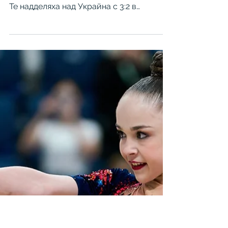
Лигата на нациите
България постигна втора победа в
женската Волейболна лига на нациите.
Те надделяха над Украйна с 3:2 в
изключително оспорван двубой,
добавяйки нов успех към актива си.
Началото на двубоя бе равностойно,
като двата тима редуваха преднината си
и нито един не успя да натрупа сериозен
аванс. В решителните моменти обаче
българките показаха здрави нерви и при
22:22 спечелиха три поредни
разигравания, с което затвориха гейма в
своя полза. BalkanNews Мерелин
Николова поведе България