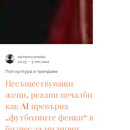
vechernicamedia
Jul 23
5 min read
Поп култура и трендове
Несъществуващи
жени, реални печалби:
как AI превърна
„футболните фенки“ в